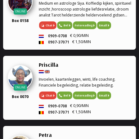
Medium en astrologe Siya. Koffiedip kijken, spiritueel
inzicht ,horoscoop astrologie liefdesrelatie, droom
ONLINE
analist Tarot helderziende heldervoelend gidsen
Box 0158
relatie familie problemen en veel meer.
Chat
Bel
Fotoreading
Email
€ 0,90/MIN
0909-0708
€ 1,50/MIN
0907-37071
Priscilla
Invoelen, kaartenleggen, winti, life coaching.
Financiele begeleiding, relatie begeleiding.
ONLINE
Chat
Bel
Fotoreading
Email
Box 0070
€ 0,90/MIN
0909-0708
€ 1,50/MIN
0907-37071
Petra