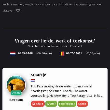
andere manier, zonder voorafgaande schriftelijke toestemming van de
uitgever (FZP).
Vragen over liefde, werk of toekomst?
Neem hieronder contact op met een Consulent
0909-0708
(€0,90/min)
0907-37071
(€1,50/min)
Maartje
Top Paragnoste, Helderwetend, Lenormand
Kaartlegster, Spiritueel Coach, Toekomst
ONLINE
voorspelling, Helderwetend Top Paragnoste. Ik heb
Box 0288
al heel wat jaren ervaring op het gebied van het
Chat
Bel
Fotoreading
Email
paranormale. Geen vraag is mij te gek.