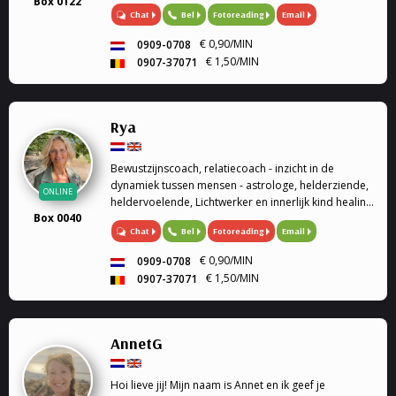
Box 0122
Mijn gaven (heldervoelend, helderwetend,
Chat
Bel
Fotoreading
Email
helderruikend, energiewerk) zet ik graag in om
aantwoorden te geven op al je ...
€ 0,90/MIN
0909-0708
€ 1,50/MIN
0907-37071
Rya
Bewustzijnscoach, relatiecoach - inzicht in de
dynamiek tussen mensen - astrologe, helderziende,
ONLINE
heldervoelende, Lichtwerker en innerlijk kind healing
Box 0040
/ healing op afstand.
Chat
Bel
Fotoreading
Email
€ 0,90/MIN
0909-0708
€ 1,50/MIN
0907-37071
AnnetG
Hoi lieve jij! Mijn naam is Annet en ik geef je