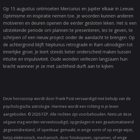
Op 15 augustus ontmoeten Mercurius en Jupiter elkaar in Leeuw.
Optimisme en inspiratie nemen toe. Je woorden kunnen anderen
motiveren en deuren openen die eerder gesloten leken. Het is een
uitstekende periode om plannen te presenteren, les te geven, te
schrijven of een nieuw project onder de aandacht te brengen. Op
de achtergrond blijft Neptunus retrograde in Ram uitnodigen tot
innerlijke groei. Je leert steeds beter onderscheid maken tussen
intuïtie en impulsiviteit. Oude wonden verliezen langzaam hun
kracht wanneer je ze met zachtheid durft aan te kijken.
Deze horoscoop wordt door Frank Post vervaardigd met behulp van de
psychologische astrologie. Hiermee wordt een richting in je leven
aangeboden. © 2026 FZP. Alle rechten zijn voorbehouden. Niets uit deze
uitgave mag worden verveelvoudigd, opgeslagen in een geautomatiseerd
gegevensbestand, of openbaar gemaakt, in enige vorm of op enige wijze,
hetzij elektronisch, mechanisch, door fotokopieën, opnamen, of enige