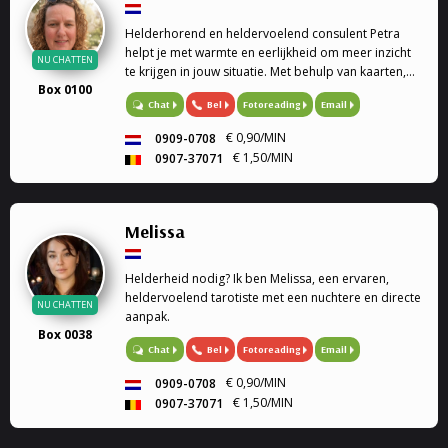
Helderhorend en heldervoelend consulent Petra
helpt je met warmte en eerlijkheid om meer inzicht
NU CHATTEN
te krijgen in jouw situatie. Met behulp van kaarten,
Box 0100
de pendel en haar intuïtie kijkt zij samen met jou
Bel
Fotoreading
Email
Chat
naar de boodschappen die richting kunnen geven
op jouw pad.
€ 0,90/MIN
0909-0708
€ 1,50/MIN
0907-37071
Melissa
Helderheid nodig? Ik ben Melissa, een ervaren,
heldervoelend tarotiste met een nuchtere en directe
NU CHATTEN
aanpak.
Box 0038
Bel
Fotoreading
Email
Chat
€ 0,90/MIN
0909-0708
€ 1,50/MIN
0907-37071