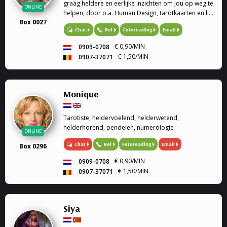
graag heldere en eerlijke inzichten om jou op weg te
ONLINE
helpen, door o.a. Human Design, tarotkaarten en life
Box 0027
coaching.
Bel
Fotoreading
Email
Chat
€ 0,90/MIN
0909-0708
€ 1,50/MIN
0907-37071
Monique
Tarotiste, heldervoelend, helderwetend,
helderhorend, pendelen, numerologie
ONLINE
Chat
Bel
Fotoreading
Email
Box 0296
€ 0,90/MIN
0909-0708
€ 1,50/MIN
0907-37071
Siya