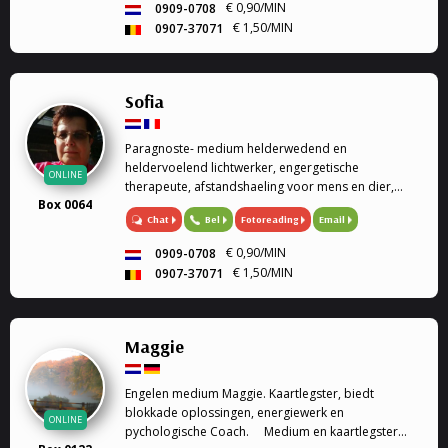
€ 0,90/MIN
0909-0708
€ 1,50/MIN
0907-37071
Sofia
Paragnoste- medium helderwedend en
heldervoelend lichtwerker, engergetische
ONLINE
therapeute, afstandshaeling voor mens en dier,
Box 0064
rouwverwerking, Ik ben een geboren lichtwerker,
Chat
Bel
Fotoreading
Email
heldervoelend en helderwedend, voel in op de
energie van de persoon of dier, paragnoste en
€ 0,90/MIN
0909-0708
medium, energetische therapeute, reconnective
€ 1,50/MIN
0907-37071
healing, afstandshealing voor mens en dier, bij elk
gesprek krijg je een healing door de trillingen van
mijn stem. Rouwverwerking, geen enkele vraag is me
vreemd. Ik werk met gidsen en de engelentherapie.
Maggie
Ik kan ook de engelenkaarten voor je leggen. Liefs
Sofia
Engelen medium Maggie. Kaartlegster, biedt
blokkade oplossingen, energiewerk en
ONLINE
pychologische Coach. Medium en kaartlegster