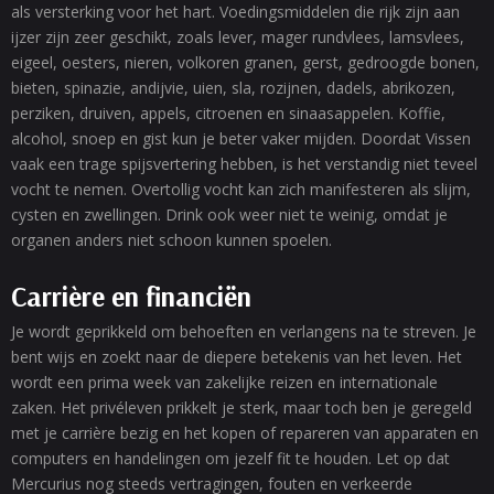
als versterking voor het hart. Voedingsmiddelen die rijk zijn aan
ijzer zijn zeer geschikt, zoals lever, mager rundvlees, lamsvlees,
eigeel, oesters, nieren, volkoren granen, gerst, gedroogde bonen,
bieten, spinazie, andijvie, uien, sla, rozijnen, dadels, abrikozen,
perziken, druiven, appels, citroenen en sinaasappelen. Koffie,
alcohol, snoep en gist kun je beter vaker mijden. Doordat Vissen
vaak een trage spijsvertering hebben, is het verstandig niet teveel
vocht te nemen. Overtollig vocht kan zich manifesteren als slijm,
cysten en zwellingen. Drink ook weer niet te weinig, omdat je
organen anders niet schoon kunnen spoelen.
Carrière en financiën
Je wordt geprikkeld om behoeften en verlangens na te streven. Je
bent wijs en zoekt naar de diepere betekenis van het leven. Het
wordt een prima week van zakelijke reizen en internationale
zaken. Het privéleven prikkelt je sterk, maar toch ben je geregeld
met je carrière bezig en het kopen of repareren van apparaten en
computers en handelingen om jezelf fit te houden. Let op dat
Mercurius nog steeds vertragingen, fouten en verkeerde