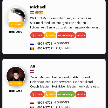
Michaell
Welkom! Mijn naam is Michaëll, en ik ben een
spiritueel medium, energetische heler en
IN GESPREK
lichtwerker. Ben je op zoek naar antwoorden over
Box 0099
de liefde, toekomst en spiritualiteit, dan ben je hier
Chat
Bel
Fotoreading
Email
op de juiste plek.
€ 0,90/MIN
0909-0708
€ 1,50/MIN
0907-37071
An
Zuiver Medium, Helderziend, Helderhorend,
Heldervoelend, Helderwetend, Helderruikend,
IN GESPREK
Coach. Medium Hoi, ik ben Medium An.Heb je een
Box 0258
situatie die jou positief of negatief bezighoudt?Met
Chat
Bel
Fotoreading
Email
mijn hulp kunnen dingen verhelderd worden.Vaak
doorbreekt dit ...
€ 0,90/MIN
0909-0708
€ 1,50/MIN
0907-37071