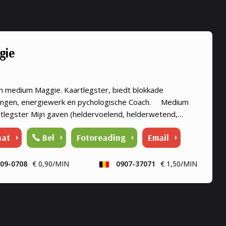
gie
n medium Maggie. Kaartlegster, biedt blokkade
ingen, energiewerk en pychologische Coach. Medium
rtlegster Mijn gaven (heldervoelend, helderwetend,
ruikend, energiewerk) zet ik graag in om aantwoorden te
hat
Bel
Fotoreading
Email
 al je ...
09-0708
€ 0,90/MIN
0907-37071
€ 1,50/MIN