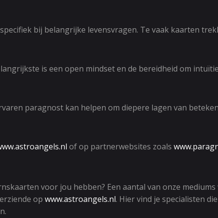
 specifiek bij belangrijke levensvragen. Te vaak kaarten tre
grijkste is een open mindset en de bereidheid om intuïtief
 ervaren paragnost kan helpen om diepere lagen van betekeni
www.astroangels.nl
of op partnerwebsites zoals
www.paragno
rnskaarten voor jou hebben? Een aantal van onze mediums 
derziende op
www.astroangels.nl
. Hier vind je specialisten
n.