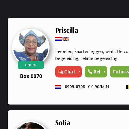
Priscilla
Invoelen, kaartenleggen, winti, life co
begeleiding, relatie begeleiding.
ONLINE
Chat
Bel
Fotore
Box 0070
0909-0708
€ 0,90/MIN
Sofia