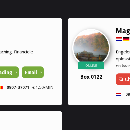
Mag
aching. Financiele
Engele
oploss
en kaa
ONLINE
ading
Email
helder
Box 0122
C
geven op
0907-37071
€ 1,50/MIN
09