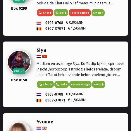
ook via de Chat Hallo lief mens, mijn naam is
Box 0299
Amanda en ben paragnoste. Met een moeder als
Chat
Bel
Fotoreading
Email
kaartlegster en medium, is paranormaliteit en
spiritualiteit mij met de ...
€ 0,90/MIN
0909-0708
€ 1,50/MIN
0907-37071
Siya
Medium en astrologe Siya. Koffiedip kijken, spiritueel
inzicht ,horoscoop astrologie liefdesrelatie, droom
ONLINE
analist Tarot helderziende heldervoelend gidsen
Box 0158
relatie familie problemen en veel meer.
Bel
Fotoreading
Email
Chat
€ 0,90/MIN
0909-0708
€ 1,50/MIN
0907-37071
Yvonne