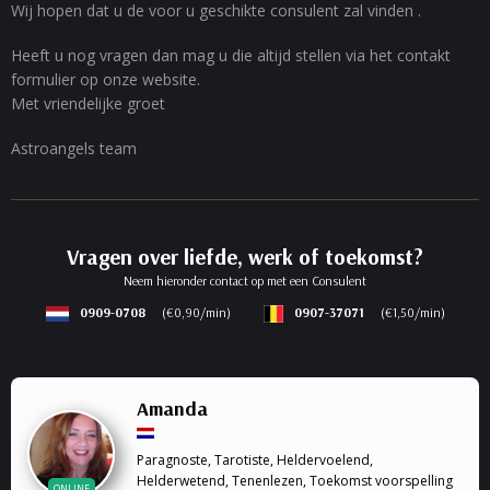
Wij hopen dat u de voor u geschikte consulent zal vinden .
Heeft u nog vragen dan mag u die altijd stellen via het contakt
formulier op onze website.
Met vriendelijke groet
Astroangels team
Vragen over liefde, werk of toekomst?
Neem hieronder contact op met een Consulent
0909-0708
(€0,90/min)
0907-37071
(€1,50/min)
Amanda
Paragnoste, Tarotiste, Heldervoelend,
Helderwetend, Tenenlezen, Toekomst voorspelling
ONLINE