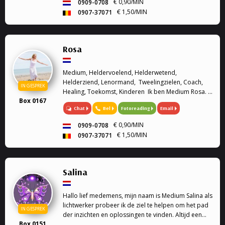
€ 0,90/MIN
0909-0708
door willen komen vertel ik je welke boodschap ze
€ 1,50/MIN
0907-37071
voor je hebben. Heb je een vraag over jouw
ontwikkeling, of wil je antwoorden van de
Engelen/Spirit ? Ik sta graag voor je klaar. Voel je
welkom !!Liefs, Faye
Rosa
Medium, Heldervoelend, Helderwetend,
Helderziend, Lenormand, Tweelingzielen, Coach,
IN GESPREK
Healing, Toekomst, Kinderen Ik ben Medium Rosa. Ik
Box 0167
ben heldervoelend, helderwetend en helderziend.
Chat
Bel
Fotoreading
Email
Graag sta ik u te woord om u verder te helpen met
we...
€ 0,90/MIN
0909-0708
€ 1,50/MIN
0907-37071
Salina
Hallo lief medemens, mijn naam is Medium Salina als
lichtwerker probeer ik de ziel te helpen om het pad
IN GESPREK
der inzichten en oplossingen te vinden. Altijd een
Box 0151
luisterend oor Soms heb je vragen of sta je voor