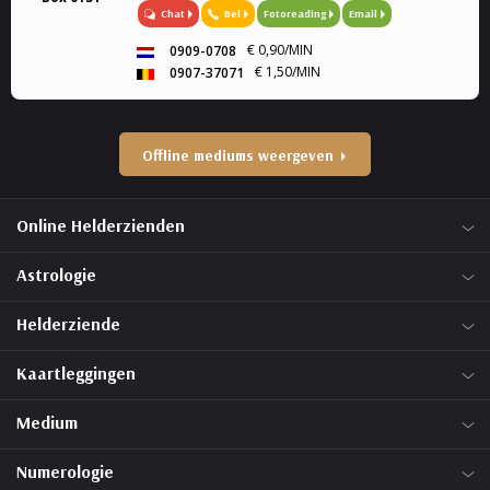
Chat
Bel
Fotoreading
Email
keuzes en weet je het even niet meer, dan bie...
€ 0,90/MIN
0909-0708
€ 1,50/MIN
0907-37071
Offline mediums weergeven
Online Helderzienden
Astrologie
Helderziende
Kaartleggingen
Medium
Numerologie