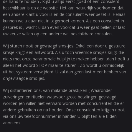
de hand te houden . Kijkt u altijd eerst goed of een consulent
beschikbaar is op de website. Het kan natuurlijk voorkomen dat
een andere klant u voor is en de consulent weer bezet is .Helaas
kunnen we u daar niet in tegemoet komen. Als een consulent in
gesprek is , wacht u dan even voordat u weer gaat bellen of laat
uw keuze vallen op een andere wel beschikbare consulent.
Wij sturen nooit ongevraagd sms-jes. Enkel een door u gestuurd
smsje krijgt een antwoord. Als u toch vreemde smsjes krijgt die
niets met onze paranomale hulplijn te maken hebben ,dan hoeft u
alleen het woord STOP maar te sturen . Zo wordt u onmiddelijk
uit het systeem verwijderd. U zal dan geen last meer hebben van
ongevraagde sms-jes.
Wij distantiëren ons, van malafide praktijken ( Waaronder
zuiveringen en rituelen waarvoor grote betalingen gevraagd
worden )en willen niet verward worden met concurrenten die er
andere gebruiken op na houden. Onze consulenten krijgen nooit
via ons uw telefoonnummer in handen.U blijft ten alle tijden
anoniem.