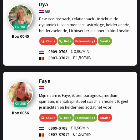
Rya
Bewustzijnscoach, relatiecoach - inzicht in de
dynamiek tussen mensen - astrologe, helderziende,
ONLINE
heldervoelende, Lichtwerker en innerlijk kind healing
Box 0040
/ healing op afstand.
Chat
Bel
Fotoreading
Email
€ 0,90/MIN
0909-0708
€ 1,50/MIN
0907-37071
Faye
Mijn naam is Faye, ik ben paragnost, medium,
sjamaan, mental/spiritueel coach en healer. Ik geef
ONLINE
je inzichten en helderheid zodat het voor
Box 0056
jou gemakkelijker wordt om keuzes te maken of
Chat
Bel
Fotoreading
Email
beslissingen te nemen. Ik help je met alle liefde je
leven te leven zoals jij dat wilt. In OVERVLOED ! Wat ik
€ 0,90/MIN
0909-0708
kan bieden : Tweelingzielen/zielsrelaties Het kan zijn
€ 1,50/MIN
0907-37071
dat jij het gevoel hebt je tweelingziel/zielsrelatie, te