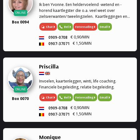
Ik ben Yvonne. Een heldervoelend -wetend en -
horend kaartlegster die o.a. veel weet over
ONLINE
zielsverwanten/ tweelingzielen. Kaartleggingen en
Box 0094
pendel Ik kan voor u de Lenormandkaarteni of de
Chat
Bel
Fotoreading
Email
Engelenkaarten leggen (soms gebruik ik ook mijn
pendel, op verzoek).
€ 0,90/MIN
0909-0708
€ 1,50/MIN
0907-37071
Priscilla
Invoelen, kaartenleggen, winti, life coaching.
Financiele begeleiding, relatie begeleiding.
ONLINE
Chat
Bel
Fotoreading
Email
Box 0070
€ 0,90/MIN
0909-0708
€ 1,50/MIN
0907-37071
Monique