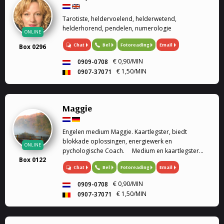
Tarotiste, heldervoelend, helderwetend,
helderhorend, pendelen, numerologie
ONLINE
Chat
Bel
Fotoreading
Email
Box 0296
€ 0,90/MIN
0909-0708
€ 1,50/MIN
0907-37071
Maggie
Engelen medium Maggie. Kaartlegster, biedt
blokkade oplossingen, energiewerk en
ONLINE
pychologische Coach. Medium en kaartlegster
Box 0122
Mijn gaven (heldervoelend, helderwetend,
Chat
Bel
Fotoreading
Email
helderruikend, energiewerk) zet ik graag in om
aantwoorden te geven op al je ...
€ 0,90/MIN
0909-0708
€ 1,50/MIN
0907-37071