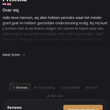
Over mij
Hallo lieve mensen, wij allen hebben periodes waar het minder
goed gaat en hebben geestelijke ondersteuning nodig. Bij mij kunt
u komen met al uw levens vragen om samen te kijken naar een
oplossing en uw positieve energie weer omhoog brengen. Geef
niet op en maak gerust contact met mij. De komos staat open
voor u.
Meer lezen
Reviews
Fotoreading
Specialiteit
Email
SMS alert
Reviews
Review plaatsen