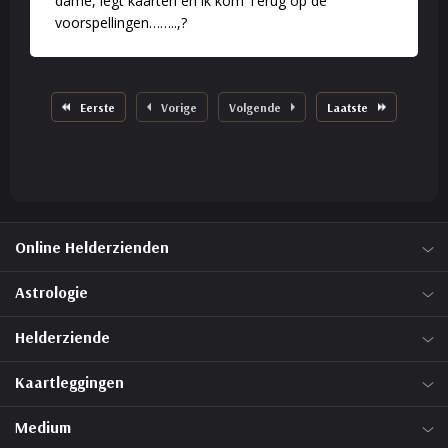
dame, legt kaarten en ik kom Terug op de
voorspellingen……..,?
Eerste
Vorige
Volgende
Laatste
Online Helderzienden
Astrologie
Helderziende
Kaartleggingen
Medium