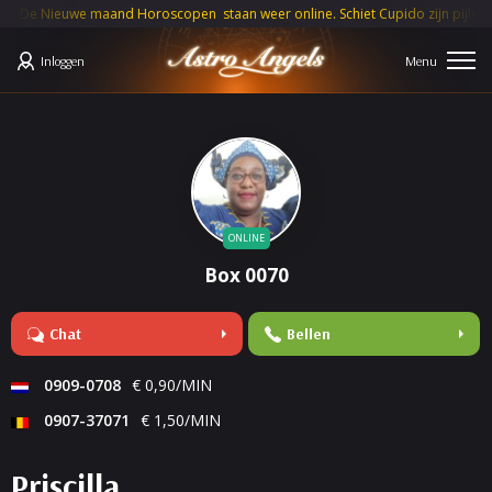
De Nieuwe maand Horoscopen staan weer online. Schiet Cupido zijn pijlen deze
Inloggen
ONLINE
Box 0070
Chat
Bellen
0909-0708
€ 0,90/MIN
0907-37071
€ 1,50/MIN
Priscilla