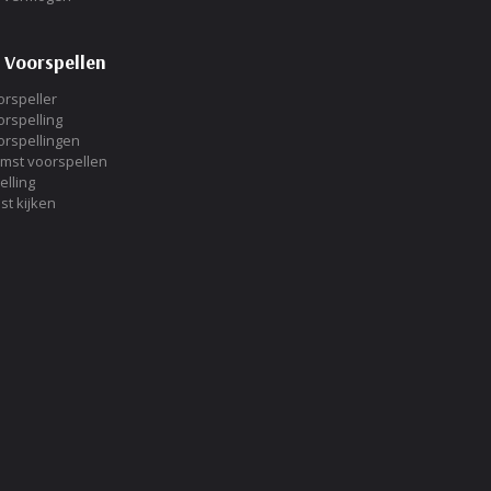
 Voorspellen
rspeller
rspelling
rspellingen
omst voorspellen
elling
st kijken