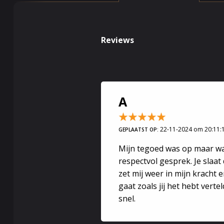
het stoppen 
uit dan je h
Reviews
De vraag waar
ideaal beeld 
jij jezelf ve
jezelf. En to
A
alles willen 
Werk
22-11-2024 om 20:11:
GEPLAATST OP:
Mijn tegoed was op maar wat 
Werk is een b
respectvol gesprek. Je slaat 
tegen zaken a
zet mij weer in mijn kracht 
kan benutten.
gaat zoals jij het hebt verte
de beste te 
snel.
eerste stap i