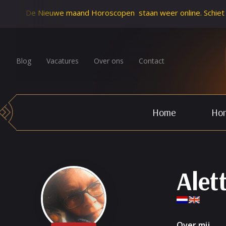
De Nieuwe maand Horoscopen staan weer online. Schiet Cupido z
Blog
Vacatures
Over ons
Contact
Home
Hor
Alet
Over mij