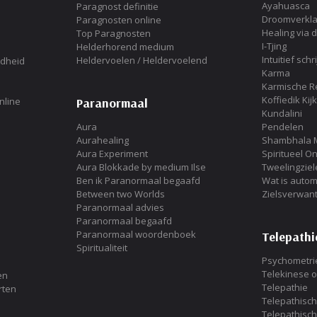
Ayahuasca
Paragnost definitie
Droomverkla
Paragnosten online
Healing via 
Top Paragnosten
I-Tjing
Helderhorend medium
Intuitief schr
Heldervoelen / Heldervoelend
ndheid
Karma
Karmische Re
Koffiedik Kij
nline
Paranormaal
Kundalini
Aura
Pendelen
Aurahealing
Shambhala 
Aura Experiment
Spiritueel 
Aura Blokkade by medium Ilse
Tweelingziel
Ben ik Paranormaal begaafd
Wat is automa
Between two Worlds
Zielsverwan
Paranormaal advies
Paranormaal begaafd
Paranormaal woordenboek
Telepathi
Spiritualiteit
Psychometri
Telekinese 
en
Telepathie
rten
Telepathisc
Telepathisc