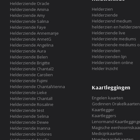
Helderziende Oracle
Helderzien
Helderziende Amina
Helderziende
Helderziende Amy
Helderziend medium
Helderziende Salina
helderzien en helderzie
Helderziende Faye
Helderziende live
Helderziende Annemarije
Helderziende mediums
Helderziende AnnetG
Helderziende mediums o
Helderziende Angelina
Helderzienden
Helderziende Aura
Helderzienden lijn
Helderziende Belen
Helderzienden online
Helderziende Brigitte
Helder Inzicht
Helderziende Chantal2
Helderziende Carolien
Helderziende Fujimi
Helderziende ChantalVienna
Kaartleggingen
Helderziende Lieke
Engelen kaarten
Helderziende Chantall
Godinnen Orakelkaarten
Helderziende Rosaline
Kaartlegger
Helderziende test
Kaartleggers
Helderziende Selina
Lenormand Kaartlegging
Helderziende Dewie
Magische eenhoornskaa
Helderziende Inanna
Medicijnkaarten
Helderziende Dolores
Moederaardekaarten
Helderziende Noella