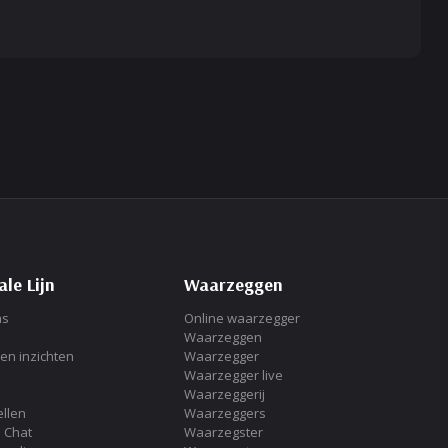
le Lijn
Waarzeggen
ms
Online waarzegger
Waarzeggen
en inzichten
Waarzegger
Waarzegger live
Waarzeggerij
llen
Waarzeggers
 Chat
Waarzegster