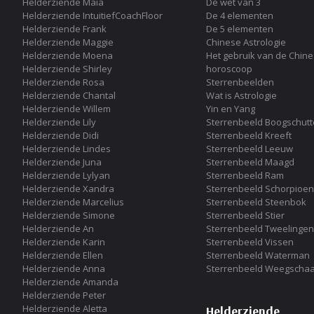
Helderziende Maia
De wet van 3
Helderziende IntuitiefCoachFloor
De 4 elementen
Helderziende Frank
De 5 elementen
Helderziende Maggie
Chinese Astrologie
Helderziende Moena
Het gebruik van de Chin
Helderziende Shirley
horoscoop
Helderziende Rosa
Sterrenbeelden
Helderziende Chantal
Wat is Astrologie
Helderziende Willem
Yin en Yang
Helderziende Lily
Sterrenbeeld Boogschutt
Helderziende Didi
Sterrenbeeld Kreeft
Helderziende Lindes
Sterrenbeeld Leeuw
Helderziende Juna
Sterrenbeeld Maagd
Helderziende Lylyan
Sterrenbeeld Ram
Helderziende Xandra
Sterrenbeeld Schorpioen
Helderziende Marcelius
Sterrenbeeld Steenbok
Helderziende Simone
Sterrenbeeld Stier
Helderziende An
Sterrenbeeld Tweelingen
Helderziende Karin
Sterrenbeeld Vissen
Helderziende Ellen
Sterrenbeeld Waterman
Helderziende Anna
Sterrenbeeld Weegschaa
Helderziende Amanda
Helderziende Peter
Helderziende Aletta
Helderziende