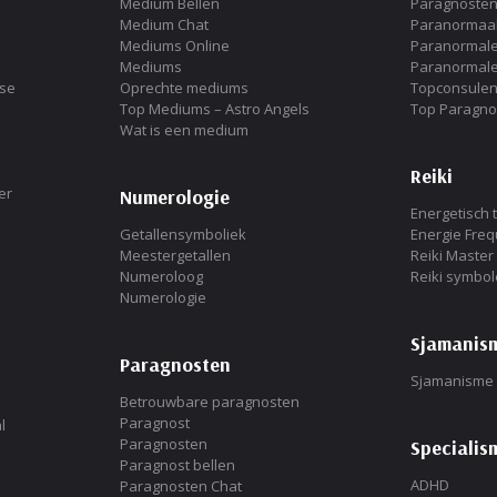
Medium Bellen
Paragnosten
Medium Chat
Paranormaal
Mediums Online
Paranormale 
Mediums
Paranormale
ese
Oprechte mediums
Topconsulen
Top Mediums – Astro Angels
Top Paragno
Wat is een medium
Reiki
er
Numerologie
Energetisch 
Getallensymboliek
Energie Fre
Meestergetallen
Reiki Master
Numeroloog
Reiki symbo
Numerologie
Sjamanis
Paragnosten
Sjamanisme 
Betrouwbare paragnosten
Paragnost
l
Paragnosten
Specialis
Paragnost bellen
ADHD
Paragnosten Chat