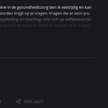
ère in de gezondheidszorg ben ik veelzijdig en kan
oorden krijgt op je vragen. Vragen die er voor jou
egeleiding en coaching richt zich op zelfbewustzijn,
et geloof, de hoop en liefde te houden of te krijgen
et altijd zijn wat jij wilt, wel wat je nodig hebt. Ik
huidige tijd zijn afhankelijk van keuzes die jezelf
appij.
bezighoudt in je leven, als het voor jou belangrijk
l
SMS alert
vriendschappen, over familie, over werkrelaties. Soms
die je niet kan missen. Dat kan zijn door overlijden,