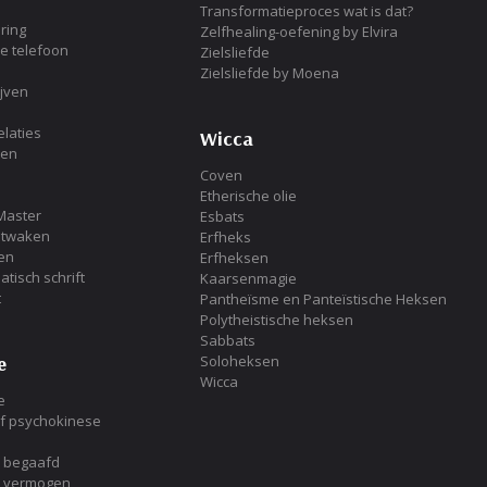
Transformatieproces wat is dat?
ring
Zelfhealing-oefening by Elvira
de telefoon
Zielsliefde
Zielsliefde by Moena
ijven
laties
Wicca
ken
Coven
Etherische olie
Master
Esbats
Ontwaken
Erfheks
en
Erfheksen
tisch schrift
Kaarsenmagie
t
Pantheïsme en Panteïstische Heksen
Polytheistische heksen
Sabbats
e
Soloheksen
Wicca
e
of psychokinese
h begaafd
h vermogen