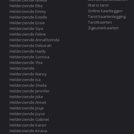
Wat is tarot
Helderziende Elke
Online kaartleggen
Helderziende Emmy
Tarot kaartenlegging
Helderziende Estelle
Tarotkaarten
Helderziende Essie
Zigeunerkaarten
Helderziende Siya
Helderziende Feline
Helderziende AnnaFlorinda
Helderziende Deborah
Helderziende Haidy
Helderziende Sonrisa
Helderziende Ylse
Helderziende
Helderziende Nancy
Helderziende Isa
Helderziende Sheila
Helderziende Jennifer
Helderziende Joke
Helderziende Annet
Helderziende Josje
Helderziende Joyce
Helderziende Gabriel
Helderziende Karen
Helderziende Kirana