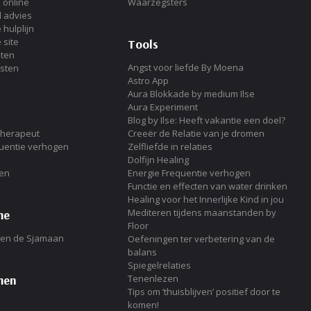
 online
Waarzegsters
 advies
hulplijn
 site
Tools
ten
Angst voor liefde By Moena
sten
Astro App
Aura Blokkade by medium Ilse
Aura Experiment
Blog by Ilse: Heeft vakantie een doel?
therapeut
Creeër de Relatie van je dromen
quentie verhogen
Zelfliefde in relaties
Dolfijn Healing
len
Energie Frequentie verhogen
Functie en effecten van water drinken
Healing voor het Innerlijke Kind in jou
Mediteren tijdens maanstanden by
me
Floor
en de Sjamaan
Oefeningen ter verbetering van de
balans
Spiegelrelaties
men
Tenenlezen
Tips om ‘thuisblijven’ positief door te
komen!