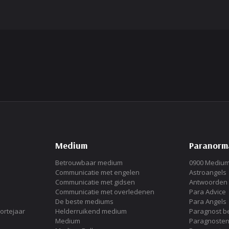
Medium
Paranorma
Betrouwbaar medium
0900 Mediu
Communicatie met engelen
Astroangels
Communicatie met gidsen
Antwoorden 
Communicatie met overledenen
Para Advice
De beste mediums
Para Angels
ortejaar
Helderruikend medium
Paragnost be
Medium
Paragnosten