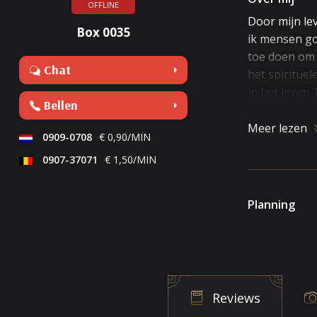
OFFLINE
Door mijn le
Box 0035
ik mensen goe
toe doen om i
Chat
het spirituel
in het leven. 
Bellen
Meer lezen
Voor mij is he
0909-0708
€ 0,90/MIN
werk niet met
0907-37071
€ 1,50/MIN
maakt of die 
Geen vraag ho
Planning
is kan je ze bi
Relaties en 
Reviews
Relaties en l
loopt dat and