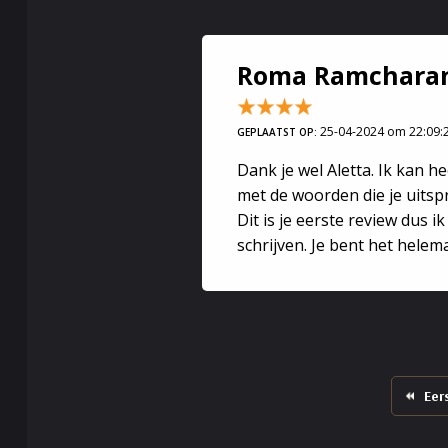
Gezondheid
Roma Ramchara
Het allerbela
leven in een 
ongemakken 
25-04-2024 om 22:09:
GEPLAATST OP:
Dank je wel Aletta. Ik kan 
persoonlijke 
met de woorden die je uitspr
aspecten van 
Dit is je eerste review dus i
de gezondhei
schrijven. Je bent het helem
Eer