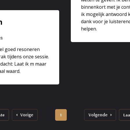
binnenkort met je co
ik mogelijk antwoord k
n
ngrijkste in het leven is je gezondheid en balans in je leven
dank voor je luisterend
bijzondere tijd waarin de energie van de aarde aan intensitei
helpen.
veroorzaken. Vanuit mijn eigen
28
heel goed resoneren
ervaringen en de ervaringen als (wijk)verpleegkundige kan ik
ak tijdens onze sessie.
gezondheidszorgpreventie, zelfzorg en het vermogen tot zelfzo
k dacht: Laat ik m maar
dszorg te wenden.
aal waard.
Vorige
Volgende
ste
1
Laa