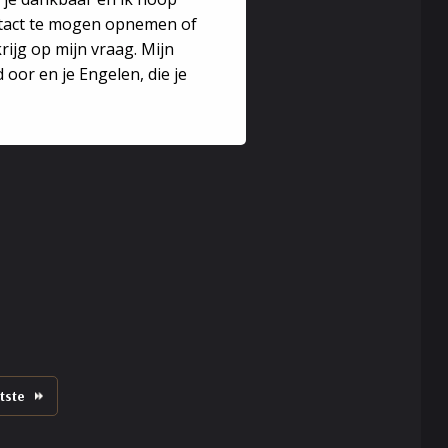
ntact te mogen opnemen of
rijg op mijn vraag. Mijn
. Daar heb je zelf meer invloed op dan je denkt. We
 oor en je Engelen, die je
t toeneemt. Dat kan allerlei klachten en
 je tips geven. Ik kan je helpen met belangrijke
rg. Ik zal je bij twijfel altijd adviseren om je tot
tste