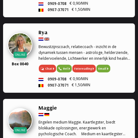
€ 0,90/MIN
0909-0708
€ 1,50/MIN
0907-37071
Rya
Bewustzijnscoach, relatiecoach - inzicht in de
dynamiek tussen mensen - astrologe, helderziende,
ONLINE
heldervoelende, Lichtwerker en innerlijk kind healing
Box 0040
/ healing op afstand.
Chat
Bel
Fotoreading
Email
€ 0,90/MIN
0909-0708
€ 1,50/MIN
0907-37071
Maggie
Engelen medium Maggie. Kaartlegster, biedt
blokkade oplossingen, energiewerk en
ONLINE
pychologische Coach. Medium en kaartlegster