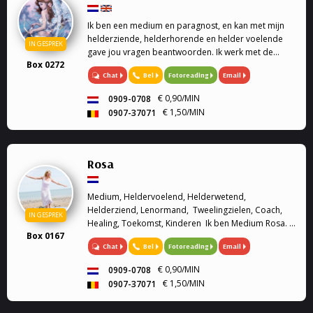
Ik ben een medium en paragnost, en kan met mijn
helderziende, helderhorende en helder voelende
IN GESPREK
gave jou vragen beantwoorden. Ik werk met de
Box 0272
engelen kaarten en geef engelen readings en
Chat
Bel
Fotoreading
Email
healing. Mijn specialiteit is tweeling zielen, en liefde.
Ook k...
€ 0,90/MIN
0909-0708
€ 1,50/MIN
0907-37071
Rosa
Medium, Heldervoelend, Helderwetend,
Helderziend, Lenormand, Tweelingzielen, Coach,
IN GESPREK
Healing, Toekomst, Kinderen Ik ben Medium Rosa. Ik
Box 0167
ben heldervoelend, helderwetend en helderziend.
Chat
Bel
Fotoreading
Email
Graag sta ik u te woord om u verder te helpen met
we...
€ 0,90/MIN
0909-0708
€ 1,50/MIN
0907-37071