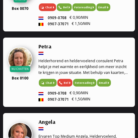
Chat
Bel
Fotoreading
Email
Box 0070
€ 0,90/MIN
0909-0708
€ 1,50/MIN
0907-37071
Petra
Helderhorend en heldervoelend consulent Petra
helpt je met warmte en eerlijkheid om meer inzicht
NU CHATTEN
te krijgen in jouw situatie. Met behulp van kaarten,
Box 0100
de pendel en haar intuïtie kijkt zij samen met jou
Bel
Fotoreading
Email
Chat
naar de boodschappen die richting kunnen geven
op jouw pad.
€ 0,90/MIN
0909-0708
€ 1,50/MIN
0907-37071
Angela
Ervaren Top Medium Angela, Heldervoelend,