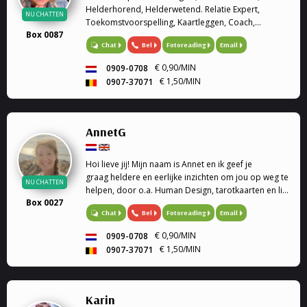
Helderhorend, Helderwetend. Relatie Expert,
NU CHATTEN
Toekomstvoorspelling, Kaartleggen, Coach,
Box 0087
Hoogevoelige kinderen, regressie Therapeut. Met
Bel
Fotoreading
Email
Chat
mijn gaven wil ik u graag helpen. Relatie Expert Op
het gebied van reati...
€ 0,90/MIN
0909-0708
€ 1,50/MIN
0907-37071
AnnetG
Hoi lieve jij! Mijn naam is Annet en ik geef je
graag heldere en eerlijke inzichten om jou op weg te
NU CHATTEN
helpen, door o.a. Human Design, tarotkaarten en life
Box 0027
coaching.
Bel
Fotoreading
Email
Chat
€ 0,90/MIN
0909-0708
€ 1,50/MIN
0907-37071
Karin