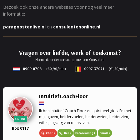
Bezoek ook onze andere websites voor nog veel meer
informatie:
paragnostenlive.nl
en
consulentenonline.nl
Vragen over liefde, werk of toekomst?
Neem hieronder contact op met een Consulent
0909-0708
(€0,90/min)
0907-37071
(€1,50/min)
IntuitiefCoachFloor
Ik ben Intuïtief Coach Floor en spiritueel gids. En met
mijn gaven, heldervoelen, helderweten, helderzien,
ONLINE
wil ik je graag van dienst zijn.
Box 0117
Chat
Bel
Fotoreading
Email