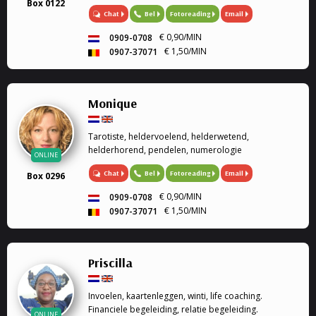
Box 0122
Mijn gaven (heldervoelend, helderwetend,
Chat
Bel
Fotoreading
Email
helderruikend, energiewerk) zet ik graag in om
aantwoorden te geven op al je ...
€ 0,90/MIN
0909-0708
€ 1,50/MIN
0907-37071
Monique
Tarotiste, heldervoelend, helderwetend,
helderhorend, pendelen, numerologie
ONLINE
Chat
Bel
Fotoreading
Email
Box 0296
€ 0,90/MIN
0909-0708
€ 1,50/MIN
0907-37071
Priscilla
Invoelen, kaartenleggen, winti, life coaching.
Financiele begeleiding, relatie begeleiding.
ONLINE