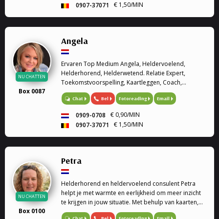
€ 1,50/MIN
0907-37071
Angela
Ervaren Top Medium Angela, Heldervoelend,
Helderhorend, Helderwetend. Relatie Expert,
NU CHATTEN
Toekomstvoorspelling, Kaartleggen, Coach,
Box 0087
Hoogevoelige kinderen, regressie Therapeut. Met
Bel
Fotoreading
Email
Chat
mijn gaven wil ik u graag helpen. Relatie Expert Op
het gebied van reati...
€ 0,90/MIN
0909-0708
€ 1,50/MIN
0907-37071
Petra
Helderhorend en heldervoelend consulent Petra
helpt je met warmte en eerlijkheid om meer inzicht
NU CHATTEN
te krijgen in jouw situatie. Met behulp van kaarten,
Box 0100
de pendel en haar intuïtie kijkt zij samen met jou
Bel
Fotoreading
Email
Chat