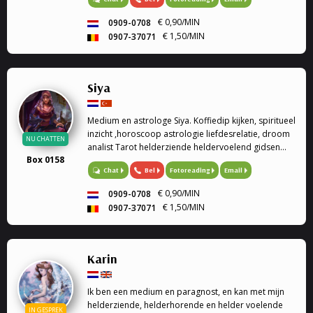
naar de boodschappen die richting kunnen geven
op jouw pad.
€ 0,90/MIN
0909-0708
€ 1,50/MIN
0907-37071
Siya
Medium en astrologe Siya. Koffiedip kijken, spiritueel
inzicht ,horoscoop astrologie liefdesrelatie, droom
NU CHATTEN
analist Tarot helderziende heldervoelend gidsen
Box 0158
relatie familie problemen en veel meer.
Bel
Fotoreading
Email
Chat
€ 0,90/MIN
0909-0708
€ 1,50/MIN
0907-37071
Karin
Ik ben een medium en paragnost, en kan met mijn
helderziende, helderhorende en helder voelende
IN GESPREK