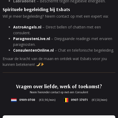
Labradoriet
– Beschermt tegen negatieve energieën.
Spirituele begeleiding bij Esbats
Wil je meer begeleiding? Neem contact op met een expert via:
AstroAngels.nl
– Direct bellen of chatten met een
consulent.
ParagnostenLive.nl
– Diepgaande readings met ervaren
paragnosten.
ConsulentenOnline.nl
– Chat en telefonische begeleiding.
Ervaar de kracht van de maan en ontdek wat Esbats voor jou
kunnen betekenen!
Vragen over liefde, werk of toekomst?
Neem hieronder contact op met een Consulent
0909-0708
(€0,90/min)
0907-37071
(€1,50/min)