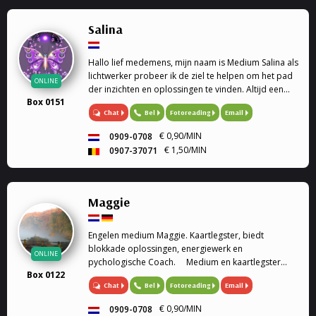
mijn stem. Rouwverwerking, geen enkele vraag is me
vreemd. Ik werk met gidsen en de engelentherapie.
Salina
Ik kan ook de engelenkaarten voor je leggen. Liefs
Sofia
Hallo lief medemens, mijn naam is Medium Salina als
lichtwerker probeer ik de ziel te helpen om het pad
ONLINE
der inzichten en oplossingen te vinden. Altijd een
Box 0151
luisterend oor Soms heb je vragen of sta je voor
Chat
Bel
Fotoreading
Email
keuzes en weet je het even niet meer, dan bie...
€ 0,90/MIN
0909-0708
€ 1,50/MIN
0907-37071
Maggie
Engelen medium Maggie. Kaartlegster, biedt
blokkade oplossingen, energiewerk en
ONLINE
pychologische Coach. Medium en kaartlegster
Box 0122
Mijn gaven (heldervoelend, helderwetend,
Chat
Bel
Fotoreading
Email
helderruikend, energiewerk) zet ik graag in om
aantwoorden te geven op al je ...
€ 0,90/MIN
0909-0708