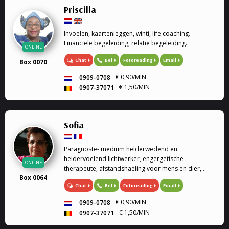
Priscilla
Invoelen, kaartenleggen, winti, life coaching.
Financiele begeleiding, relatie begeleiding.
ONLINE
Chat
Bel
Fotoreading
Email
Box 0070
€ 0,90/MIN
0909-0708
€ 1,50/MIN
0907-37071
Sofia
Paragnoste- medium helderwedend en
heldervoelend lichtwerker, engergetische
ONLINE
therapeute, afstandshaeling voor mens en dier,
Box 0064
rouwverwerking, Ik ben een geboren lichtwerker,
Chat
Bel
Fotoreading
Email
heldervoelend en helderwedend, voel in op de
energie van de persoon of dier, paragnoste en
€ 0,90/MIN
0909-0708
medium, energetische therapeute, reconnective
€ 1,50/MIN
0907-37071
healing, afstandshealing voor mens en dier, bij elk
gesprek krijg je een healing door de trillingen van