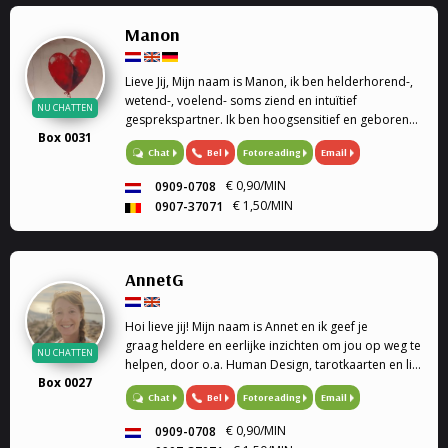
Manon
Lieve Jij, Mijn naam is Manon, ik ben helderhorend-,
wetend-, voelend- soms ziend en intuïtief
NU CHATTEN
gesprekspartner. Ik ben hoogsensitief en geboren
Box 0031
met een haarfijn invoelvermogen
Bel
Fotoreading
Email
Chat
€ 0,90/MIN
0909-0708
€ 1,50/MIN
0907-37071
AnnetG
Hoi lieve jij! Mijn naam is Annet en ik geef je
graag heldere en eerlijke inzichten om jou op weg te
NU CHATTEN
helpen, door o.a. Human Design, tarotkaarten en life
Box 0027
coaching.
Bel
Fotoreading
Email
Chat
€ 0,90/MIN
0909-0708