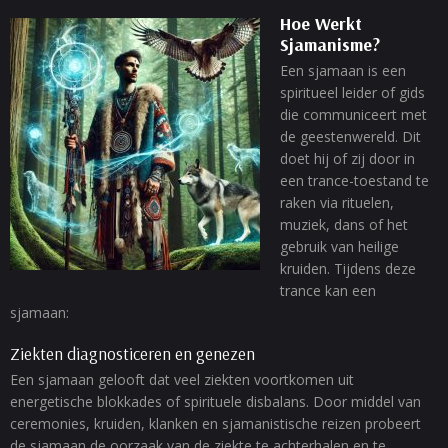
Hoe Werkt
Sjamanisme?
Een sjamaan is een
spiritueel leider of gids
die communiceert met
de geestenwereld. Dit
doet hij of zij door in
een trance-toestand te
raken via rituelen,
muziek, dans of het
gebruik van heilige
kruiden. Tijdens deze
trance kan een
sjamaan:
Ziekten diagnosticeren en genezen
Een sjamaan gelooft dat veel ziekten voortkomen uit
energetische blokkades of spirituele disbalans. Door middel van
ceremonies, kruiden, klanken en sjamanistische reizen probeert
de sjamaan de oorzaak van de ziekte te achterhalen en te