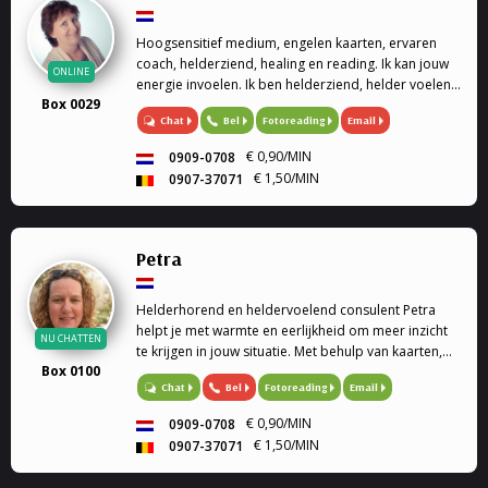
Hoogsensitief medium, engelen kaarten, ervaren
coach, helderziend, healing en reading. Ik kan jouw
ONLINE
energie invoelen. Ik ben helderziend, helder voelend
Box 0029
en helder horend. Ik kan helpen bij je spirituele
Chat
Bel
Fotoreading
Email
groei.
€ 0,90/MIN
0909-0708
€ 1,50/MIN
0907-37071
Petra
Helderhorend en heldervoelend consulent Petra
helpt je met warmte en eerlijkheid om meer inzicht
NU CHATTEN
te krijgen in jouw situatie. Met behulp van kaarten,
Box 0100
de pendel en haar intuïtie kijkt zij samen met jou
Bel
Fotoreading
Email
Chat
naar de boodschappen die richting kunnen geven
op jouw pad.
€ 0,90/MIN
0909-0708
€ 1,50/MIN
0907-37071