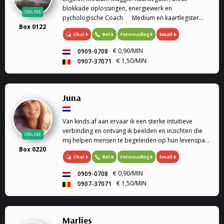
blokkade oplossingen, energiewerk en
ONLINE
pychologische Coach. Medium en kaartlegster
Box 0122
Mijn gaven (heldervoelend, helderwetend,
Chat
Bel
Fotoreading
Email
helderruikend, energiewerk) zet ik graag in om
aantwoorden te geven op al je ...
€ 0,90/MIN
0909-0708
€ 1,50/MIN
0907-37071
Juna
Van kinds af aan ervaar ik een sterke intuïtieve
verbinding en ontvang ik beelden en inzichten die
ONLINE
mij helpen mensen te begeleiden op hun levenspad.
Box 0220
Als spiritueel begeleider werk ik met de
Chat
Bel
Fotoreading
Email
Lenormandkaarten,
€ 0,90/MIN
0909-0708
€ 1,50/MIN
0907-37071
Marlies