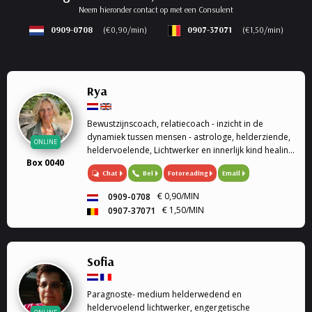
Neem hieronder contact op met een Consulent
0909-0708
(€0,90/min)
0907-37071
(€1,50/min)
Rya
Bewustzijnscoach, relatiecoach - inzicht in de
dynamiek tussen mensen - astrologe, helderziende,
ONLINE
heldervoelende, Lichtwerker en innerlijk kind healing
Box 0040
/ healing op afstand.
Chat
Bel
Fotoreading
Email
€ 0,90/MIN
0909-0708
€ 1,50/MIN
0907-37071
Sofia
Paragnoste- medium helderwedend en
heldervoelend lichtwerker, engergetische