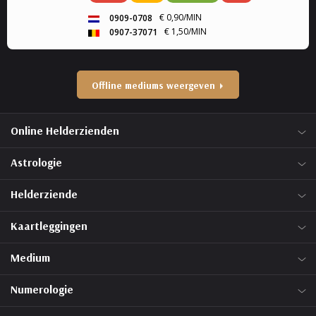
Paragnost, Toekomst, Heldervoelend,
€ 0,90/MIN
0909-0708
Helderwetend.
€ 1,50/MIN
0907-37071
Offline mediums weergeven
Online Helderzienden
Astrologie
Helderziende
Kaartleggingen
Medium
Numerologie