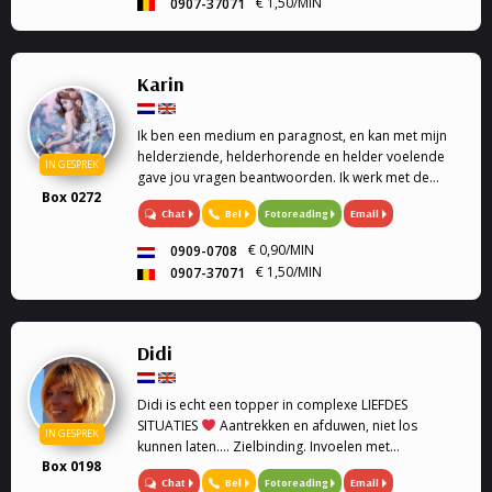
€ 1,50/MIN
0907-37071
Karin
Ik ben een medium en paragnost, en kan met mijn
helderziende, helderhorende en helder voelende
IN GESPREK
gave jou vragen beantwoorden. Ik werk met de
Box 0272
engelen kaarten en geef engelen readings en
Chat
Bel
Fotoreading
Email
healing. Mijn specialiteit is tweeling zielen, en liefde.
Ook k...
€ 0,90/MIN
0909-0708
€ 1,50/MIN
0907-37071
Didi
Didi is echt een topper in complexe LIEFDES
SITUATIES
Aantrekken en afduwen, niet los
IN GESPREK
kunnen laten.... Zielbinding. Invoelen met
Box 0198
geboortedatum en astrologie. Medium, Astrologe,
Chat
Bel
Fotoreading
Email
kaartleggen. Coach, Relatie Coach, Droomverklaring,