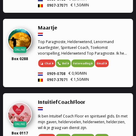
€ 1,50/MIN
0907-37071
Maartje
Top Paragnoste, Helderwetend, Lenormand
Kaartlegster, Spiritueel Coach, Toekomst
ONLINE
voorspelling, Helderwetend Top Paragnoste. Ik heb
Box 0288
al heel wat jaren ervaring op het gebied van het
Chat
Bel
Fotoreading
Email
paranormale. Geen vraag is mij te gek.
€ 0,90/MIN
0909-0708
€ 1,50/MIN
0907-37071
IntuitiefCoachFloor
Ik ben Intuïtief Coach Floor en spiritueel gids. En met
mijn gaven, heldervoelen, helderweten, helderzien,
ONLINE
wil ik je graag van dienst zijn.
Box 0117