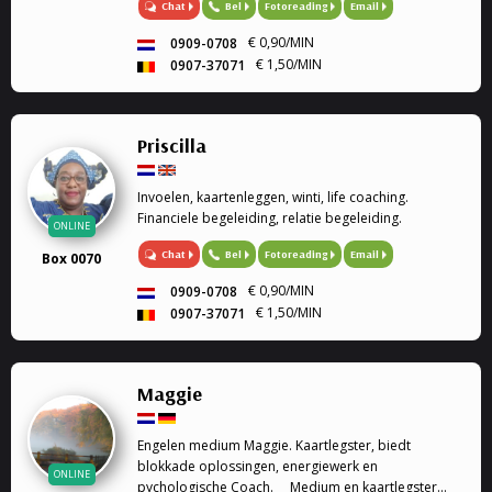
Chat
Bel
Fotoreading
Email
€ 0,90/MIN
0909-0708
€ 1,50/MIN
0907-37071
Priscilla
Invoelen, kaartenleggen, winti, life coaching.
Financiele begeleiding, relatie begeleiding.
ONLINE
Chat
Bel
Fotoreading
Email
Box 0070
€ 0,90/MIN
0909-0708
€ 1,50/MIN
0907-37071
Maggie
Engelen medium Maggie. Kaartlegster, biedt
blokkade oplossingen, energiewerk en
ONLINE
pychologische Coach. Medium en kaartlegster