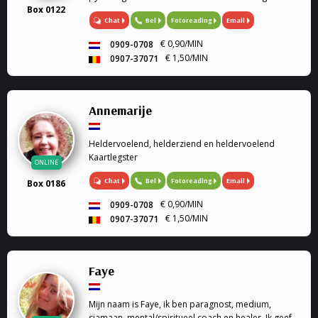
Box 0122
Mijn gaven (heldervoelend, helderwetend,
Chat
Bel
Fotoreading
Email
helderruikend, energiewerk) zet ik graag in om
aantwoorden te geven op al je ...
€ 0,90/MIN
0909-0708
€ 1,50/MIN
0907-37071
Annemarije
Heldervoelend, helderziend en heldervoelend
Kaartlegster
ONLINE
Chat
Bel
Fotoreading
Email
Box 0186
€ 0,90/MIN
0909-0708
€ 1,50/MIN
0907-37071
Faye
Mijn naam is Faye, ik ben paragnost, medium,
sjamaan, mental/spiritueel coach en healer. Ik geef