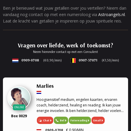
Ben je benieuwd wat jouw getallen over jou vertellen? Neem dan
vandaag nog contact op met een numeroloog via
Astroangels.nl
.
Laat de kracht van getallen je inspireren op jouw spirituele reis.
Vragen over liefde, werk of toekomst?
Neem hieronder contact op met een Consulent
0909-0708
(€0,90/min)
0907-37071
(€1,50/min)
Marlies
Hoogsensitief medium, engelen kaarten, ervaren
coach, helderziend, healing en reading. Ik kan jouw
ONLINE
energie invoelen. Ik ben helderziend, helder voelend
Box 0029
en helder horend. Ik kan helpen bij je spirituele
Chat
Bel
Fotoreading
Email
groei.
€ 0,90/MIN
0909-0708