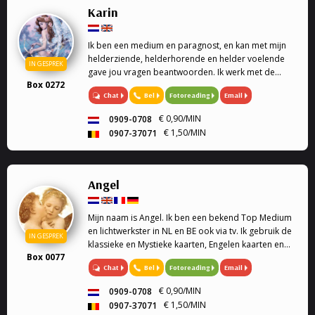
Karin
Ik ben een medium en paragnost, en kan met mijn
helderziende, helderhorende en helder voelende
IN GESPREK
gave jou vragen beantwoorden. Ik werk met de
Box 0272
engelen kaarten en geef engelen readings en
Chat
Bel
Fotoreading
Email
healing. Mijn specialiteit is tweeling zielen, en liefde.
Ook k...
€ 0,90/MIN
0909-0708
€ 1,50/MIN
0907-37071
Angel
Mijn naam is Angel. Ik ben een bekend Top Medium
en lichtwerkster in NL en BE ook via tv. Ik gebruik de
IN GESPREK
klassieke en Mystieke kaarten, Engelen kaarten en
Box 0077
pendel waardoor ik jullie antwoorden kan geven op
Chat
Bel
Fotoreading
Email
al jullie vragen. Bied ook hulp als ervaren
psychologe en traumatologe en
€ 0,90/MIN
0909-0708
gesprekstherapeute om de juiste inzichten te geven.
€ 1,50/MIN
0907-37071