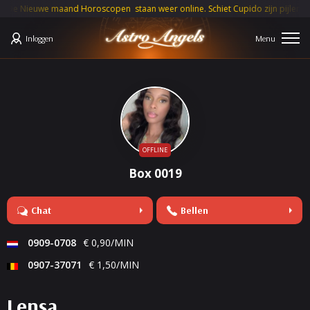
e Nieuwe maand Horoscopen staan weer online. Schiet Cupido zijn pijlen deze 
Inloggen
OFFLINE
Box 0019
Chat
Bellen
0909-0708
€ 0,90/MIN
0907-37071
€ 1,50/MIN
Lensa