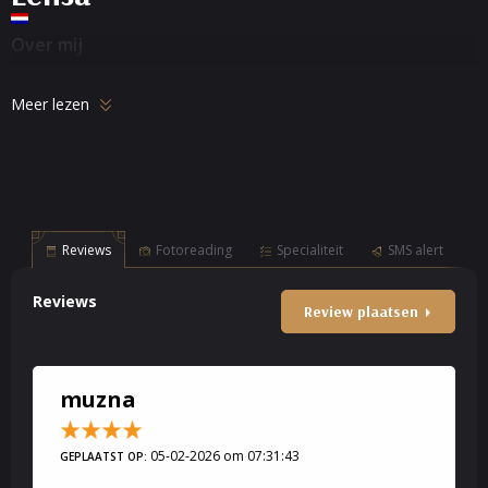
Over mij
Meer lezen
Reviews
Fotoreading
Specialiteit
SMS alert
Reviews
Review plaatsen
muzna
05-02-2026 om 07:31:43
GEPLAATST OP: