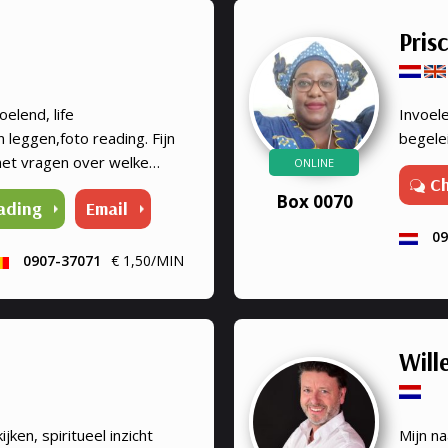
Prisc
elend, life
Invoele
 leggen,foto reading. Fijn
begelei
 met vragen over welke
ONLINE
C
 als jarenlange ervaren
Box 0070
ading
Email
orden te vinden.
09
0907-37071
€ 1,50/MIN
Will
jken, spiritueel inzicht
Mijn na