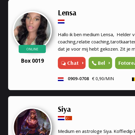
Lensa
Hallo ik ben medium Lensa, Helder vo
coaching,relatie coaching,tarotkaarten
dat je voor mij hebt gekozen. Zit je
ONLINE
situatie dan ook in jouw leven help ik
Box 0019
Chat
Bel
Fotore
medium jou graag om de juiste antwo
0909-0708
€ 0,90/MIN
Siya
Medium en astrologe Siya. Koffiedip ki