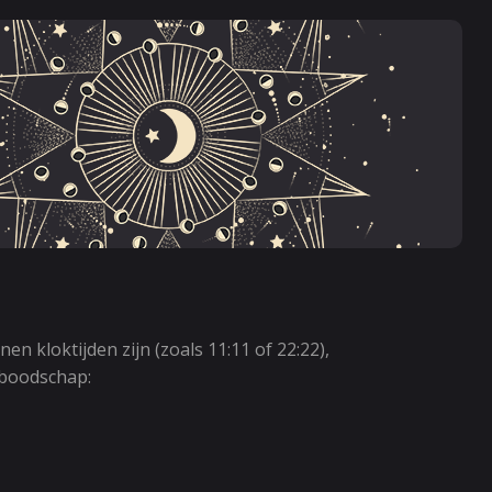
n kloktijden zijn (zoals 11:11 of 22:22),
 boodschap: