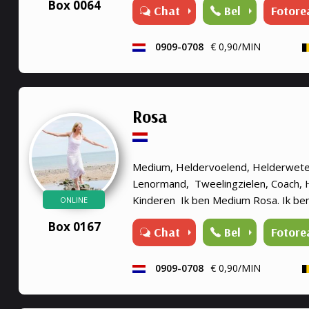
Box 0064
Chat
Bel
Fotore
persoon of dier, paragnoste en med
therapeute, reconnective healing, a
en dier, bij elk gesprek krijg je een h
0909-0708
€ 0,90/MIN
mijn stem. Rouwverwerking, geen en
Ik werk met gidsen en de engelenther
engelenkaarten voor je leggen. Liefs 
Rosa
Medium, Heldervoelend, Helderwete
Lenormand, Tweelingzielen, Coach, 
Kinderen Ik ben Medium Rosa. Ik be
ONLINE
helderwetend en helderziend. Graag 
Box 0167
Chat
Bel
Fotore
verder te helpen met we...
0909-0708
€ 0,90/MIN