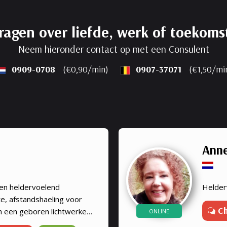
ragen over liefde, werk of toekoms
Neem hieronder contact op met een Consulent
0909-0708
(€0,90/min)
0907-37071
(€1,50/mi
Anne
en heldervoelend
Helder
e, afstandshaeling voor
C
n een geboren lichtwerker,
ONLINE
 in op de energie van de