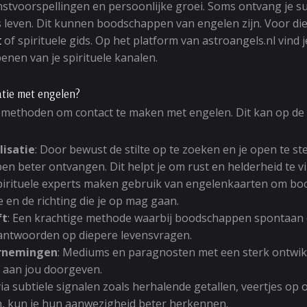
mstvoorspellingen en persoonlijke groei. Soms ontvang je su
ks leven. Dit kunnen boodschappen van engelen zijn. Voor di
t
of spirituele gids. Op het platform van astroangels.nl vind 
enen van je spirituele kanalen.
tie met engelen?
de methoden om contact te maken met engelen. Dit kan op d
lisatie
: Door bewust de stilte op te zoeken en je open te st
 beter ontvangen. Dit helpt je om rust en helderheid te vi
Spirituele experts maken gebruik van engelenkaarten om boo
e en de richting die je op mag gaan.
ft
: Een krachtige methode waarbij boodschappen spontaan 
antwoorden op diepere levensvragen.
rnemingen
: Mediums en paragnosten met een sterk ontwik
aan jou doorgeven.
a subtiele signalen zoals herhalende getallen, veertjes op 
n, kun je hun aanwezigheid beter herkennen.