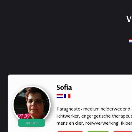
V
Sofia
Paragnoste- medium helderwedend 
lichtwerker, engergetische therapeut
mens en dier, rouwverwerking, Ik be
ONLINE
heldervoelend en helderwedend, voel