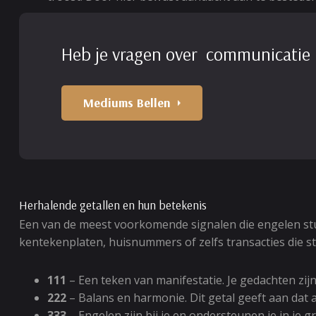
Heb je vragen over communicatie
Mediums Bellen
Herhalende getallen en hun betekenis
Een van de meest voorkomende signalen die engelen sturen
kentekenplaten, huisnummers of zelfs transacties die st
111
– Een teken van manifestatie. Je gedachten zijn 
222
– Balans en harmonie. Dit getal geeft aan dat a
333
– Engelen zijn bij je en ondersteunen je in je g