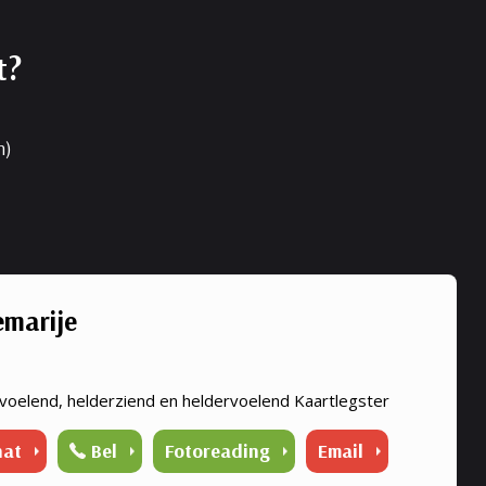
t?
n)
marije
voelend, helderziend en heldervoelend Kaartlegster
hat
Bel
Fotoreading
Email