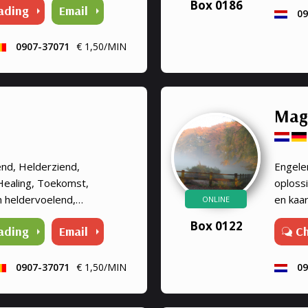
Box 0186
ading
Email
ium, energetische
09
fstandshealing voor mens
ealing door de trillingen van
0907-37071
€ 1,50/MIN
kele vraag is me vreemd.
apie. Ik kan ook de
Sofia
Mag
nd, Helderziend,
Engele
Healing, Toekomst,
oploss
n heldervoelend,
en kaa
ONLINE
sta ik u te woord om u
helder
Box 0122
ading
Email
C
geven op
0907-37071
€ 1,50/MIN
09