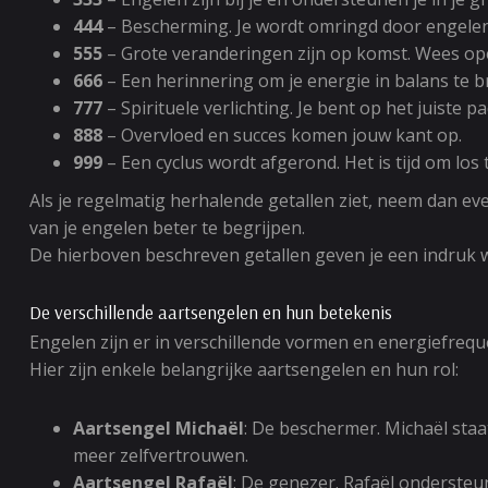
444
– Bescherming. Je wordt omringd door engelen 
555
– Grote veranderingen zijn op komst. Wees o
666
– Een herinnering om je energie in balans te bre
777
– Spirituele verlichting. Je bent op het juiste p
888
– Overvloed en succes komen jouw kant op.
999
– Een cyclus wordt afgerond. Het is tijd om los
Als je regelmatig herhalende getallen ziet, neem dan e
van je engelen beter te begrijpen.
De hierboven beschreven getallen geven je een indruk wat
De verschillende aartsengelen en hun betekenis
Engelen zijn er in verschillende vormen en energiefrequ
Hier zijn enkele belangrijke aartsengelen en hun rol:
Aartsengel Michaël
: De beschermer. Michaël staat
meer zelfvertrouwen.
Aartsengel Rafaël
: De genezer. Rafaël ondersteun