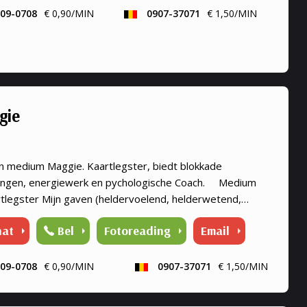
09-0708
€ 0,90/MIN
0907-37071
€ 1,50/MIN
gie
n medium Maggie. Kaartlegster, biedt blokkade
ingen, energiewerk en pychologische Coach. Medium
rtlegster Mijn gaven (heldervoelend, helderwetend,
ruikend, energiewerk) zet ik graag in om aantwoorden te
hat
Bel
Fotoreading
Email
 al je ...
09-0708
€ 0,90/MIN
0907-37071
€ 1,50/MIN