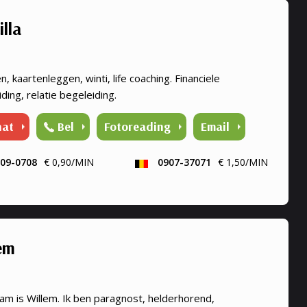
illa
n, kaartenleggen, winti, life coaching. Financiele
ding, relatie begeleiding.
hat
Bel
Fotoreading
Email
09-0708
€ 0,90/MIN
0907-37071
€ 1,50/MIN
em
am is Willem. Ik ben paragnost, helderhorend,