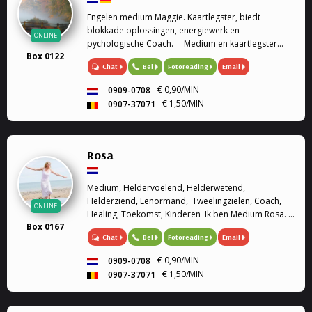
Engelen medium Maggie. Kaartlegster, biedt
blokkade oplossingen, energiewerk en
ONLINE
pychologische Coach. Medium en kaartlegster
Box 0122
Mijn gaven (heldervoelend, helderwetend,
Chat
Bel
Fotoreading
Email
helderruikend, energiewerk) zet ik graag in om
aantwoorden te geven op al je ...
€ 0,90/MIN
0909-0708
€ 1,50/MIN
0907-37071
Rosa
Medium, Heldervoelend, Helderwetend,
Helderziend, Lenormand, Tweelingzielen, Coach,
ONLINE
Healing, Toekomst, Kinderen Ik ben Medium Rosa. Ik
Box 0167
ben heldervoelend, helderwetend en helderziend.
Chat
Bel
Fotoreading
Email
Graag sta ik u te woord om u verder te helpen met
we...
€ 0,90/MIN
0909-0708
€ 1,50/MIN
0907-37071