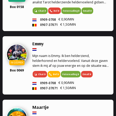
analist Tarot helderziende heldervoelend gidsen
Box 0158
relatie familie problemen en veel meer.
Bel
Fotoreading
Email
Chat
€ 0,90/MIN
0909-0708
€ 1,50/MIN
0907-37071
Emmy
Mijn naam is Emmy. Ik ben helderziend,
helderhorend en heldervoelend. Vanuit deze gaven
IN GESPREK
stem ik mij af op jouw energie en op de situatie waar
Box 0069
jij op dit moment in zit.
Chat
Bel
Fotoreading
Email
€ 0,90/MIN
0909-0708
€ 1,50/MIN
0907-37071
Maartje