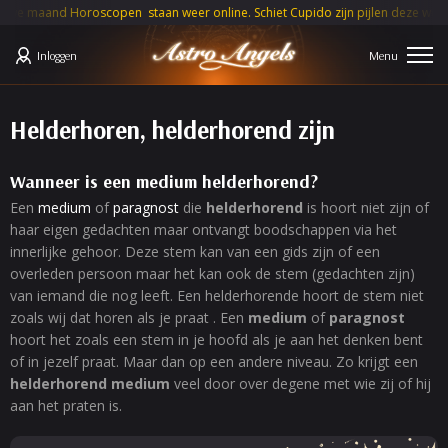
nd Horoscopen staan weer online. Schiet Cupido zijn pijlen deze week op jou 
Inloggen
Helderhoren, helderhorend zijn
Wanneer is een medium helderhorend?
Een
medium
of
paragnost
die
helderhorend
is hoort niet zijn of
haar eigen gedachten maar ontvangt boodschappen via het
innerlijke gehoor. Deze stem kan van een gids zijn of een
overleden persoon maar het kan ook de stem (gedachten zijn)
van iemand die nog leeft. Een helderhorende hoort de stem niet
zoals wij dat horen als je praat . Een
medium
of
paragnost
hoort het zoals een stem in je hoofd als je aan het denken bent
of in jezelf praat. Maar dan op een andere niveau. Zo krijgt een
helderhorend medium
veel door over degene met wie zij of hij
aan het praten is.