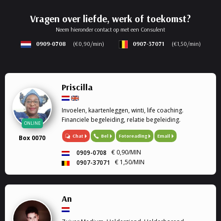
Vragen over liefde, werk of toekomst?
Neem hieronder contact op met een Consulent
0909-0708
(€0,90/min)
0907-37071
(€1,50/min)
Priscilla
Invoelen, kaartenleggen, winti, life coaching.
Financiele begeleiding, relatie begeleiding.
ONLINE
Chat
Bel
Fotoreading
Email
Box 0070
€ 0,90/MIN
0909-0708
€ 1,50/MIN
0907-37071
An