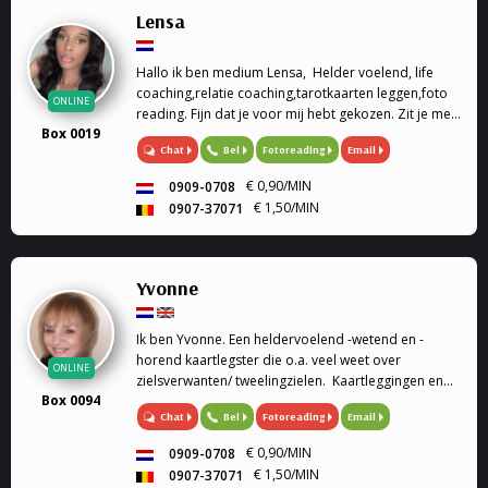
Lensa
Hallo ik ben medium Lensa, Helder voelend, life
coaching,relatie coaching,tarotkaarten leggen,foto
ONLINE
reading. Fijn dat je voor mij hebt gekozen. Zit je met
Box 0019
vragen over welke situatie dan ook in jouw leven
Chat
Bel
Fotoreading
Email
help ik als jarenlange ervaren medium jou graag om
de juiste antwoorden te vinden.
€ 0,90/MIN
0909-0708
€ 1,50/MIN
0907-37071
Yvonne
Ik ben Yvonne. Een heldervoelend -wetend en -
horend kaartlegster die o.a. veel weet over
ONLINE
zielsverwanten/ tweelingzielen. Kaartleggingen en
Box 0094
pendel Ik kan voor u de Lenormandkaarteni of de
Chat
Bel
Fotoreading
Email
Engelenkaarten leggen (soms gebruik ik ook mijn
pendel, op verzoek).
€ 0,90/MIN
0909-0708
€ 1,50/MIN
0907-37071