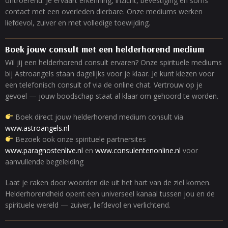
ontroerend. Je ervaart erkenning, inzicht, bevestiging en soms
contact met een overleden dierbare. Onze mediums werken
liefdevol, zuiver en met volledige toewijding.
Boek jouw consult met een helderhorend medium
Wil jij een helderhorend consult ervaren? Onze spirituele mediums
bij Astroangels staan dagelijks voor je klaar. Je kunt kiezen voor
een telefonisch consult of via de online chat. Vertrouw op je
gevoel — jouw boodschap staat al klaar om gehoord te worden.
Boek direct jouw helderhorend medium consult via
www.astroangels.nl
Bezoek ook onze spirituele partnersites
www.paragnostenlive.nl
en
www.consulentenonline.nl
voor
aanvullende begeleiding
Laat je raken door woorden die uit het hart van de ziel komen.
Helderhorendheid opent een universeel kanaal tussen jou en de
spirituele wereld — zuiver, liefdevol en verlichtend.