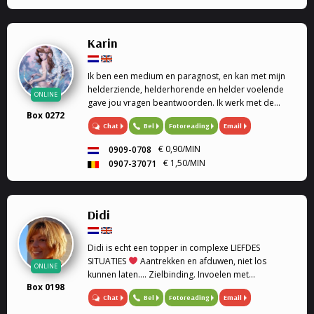
Karin
Ik ben een medium en paragnost, en kan met mijn
helderziende, helderhorende en helder voelende
ONLINE
gave jou vragen beantwoorden. Ik werk met de
Box 0272
engelen kaarten en geef engelen readings en
Chat
Bel
Fotoreading
Email
healing. Mijn specialiteit is tweeling zielen, en liefde.
Ook k...
€ 0,90/MIN
0909-0708
€ 1,50/MIN
0907-37071
Didi
Didi is echt een topper in complexe LIEFDES
SITUATIES
Aantrekken en afduwen, niet los
ONLINE
kunnen laten.... Zielbinding. Invoelen met
Box 0198
geboortedatum en astrologie. Medium, Astrologe,
Chat
Bel
Fotoreading
Email
kaartleggen. Coach, Relatie Coach, Droomverklaring,