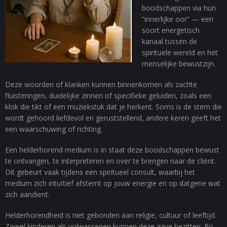
boodschappen via hun
“innerlijke oor” — een
soort energetisch
kanaal tussen de
spirituele wereld en het
menselijke bewustzijn.
Deze woorden of klanken kunnen binnenkomen als zachte
fluisteringen, duidelijke zinnen of specifieke geluiden, zoals een
klok die tikt of een muziekstuk dat je herkent. Soms is de stem die
wordt gehoord liefdevol en geruststellend, andere keren geeft het
een waarschuwing of richting.
Een helderhorend medium is in staat deze boodschappen bewust
te ontvangen, te interpreteren en over te brengen naar de cliënt.
Dit gebeurt vaak tijdens een spiritueel consult, waarbij het
medium zich intuïtief afstemt op jouw energie en op datgene wat
zich aandient.
Helderhorendheid is niet gebonden aan religie, cultuur of leeftijd.
Zowel kinderen als volwassenen kunnen deze gave bezitten. Bij