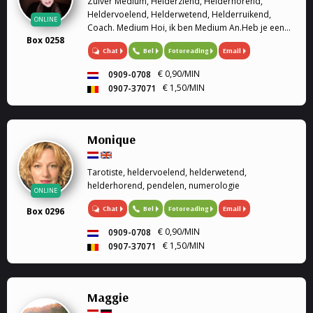
Zuiver Medium, Helderziend, Helderhorend,
Heldervoelend, Helderwetend, Helderruikend,
ONLINE
Coach. Medium Hoi, ik ben Medium An.Heb je een
Box 0258
situatie die jou positief of negatief bezighoudt?Met
Chat
Bel
Fotoreading
Email
mijn hulp kunnen dingen verhelderd worden.Vaak
doorbreekt dit ...
€ 0,90/MIN
0909-0708
€ 1,50/MIN
0907-37071
Monique
Tarotiste, heldervoelend, helderwetend,
helderhorend, pendelen, numerologie
ONLINE
Chat
Bel
Fotoreading
Email
Box 0296
€ 0,90/MIN
0909-0708
€ 1,50/MIN
0907-37071
Maggie