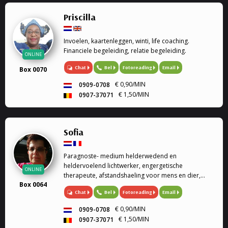
Priscilla
Invoelen, kaartenleggen, winti, life coaching.
Financiele begeleiding, relatie begeleiding.
ONLINE
Chat
Bel
Fotoreading
Email
Box 0070
€ 0,90/MIN
0909-0708
€ 1,50/MIN
0907-37071
Sofia
Paragnoste- medium helderwedend en
heldervoelend lichtwerker, engergetische
ONLINE
therapeute, afstandshaeling voor mens en dier,
Box 0064
rouwverwerking, Ik ben een geboren lichtwerker,
Chat
Bel
Fotoreading
Email
heldervoelend en helderwedend, voel in op de
energie van de persoon of dier, paragnoste en
€ 0,90/MIN
0909-0708
medium, energetische therapeute, reconnective
€ 1,50/MIN
0907-37071
healing, afstandshealing voor mens en dier, bij elk