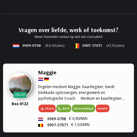
Vragen over liefde, werk of toekomst?
Neem hieronder contact op met een Consulent
0909-0708
(€0,90/min)
0907-37071
(€1,50/min)
Maggie
Engelen medium Maggie. Kaartlegster, biedt
blokkade oplossingen, energiewerk en
ONLINE
pychologische Coach. Medium en kaartlegster
Box 0122
Mijn gaven (heldervoelend, helderwetend,
Chat
Bel
Fotoreading
Email
helderruikend, energiewerk) zet ik graag in om
aantwoorden te geven op al je ...
€ 0,90/MIN
0909-0708
€ 1,50/MIN
0907-37071