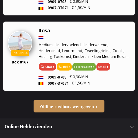
€ 0,90/MIN
0909-0708
€ 1,50/MIN
0907-37071
Rosa
Medium, Heldervoelend, Helderwetend,
Helderziend, Lenormand, Tweelingzielen, Coach,
IN GESPREK
Healing, Toekomst, Kinderen Ik ben Medium Rosa. Ik
Box 0167
ben heldervoelend, helderwetend en helderziend.
Chat
Bel
Fotoreading
Email
Graag sta ik u te woord om u verder te helpen met
we...
€ 0,90/MIN
0909-0708
€ 1,50/MIN
0907-37071
Offline mediums weergeven
Online Helderzienden