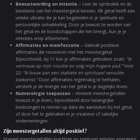
Bewustwording en intentie
– Leer de symboliek en de
betekenis van het meestergetal kennen. Elk getal heeft een
unieke vibratie die je kan begeleiden in je spirituele en
persoonlijke ontwikkeling. Door je bewust te worden van
het getal en de boodschappen die het brengt, kun je je
intenties erop afstemmen.
Affirmaties en manifestatie
– Gebruik positieve
affirmaties die resoneren met het meestergetal.
Bijvoorbeeld, bij 11 kun je affirmaties gebruiken zoals:
“Ik
vertrouw op mijn intuïtie en volg mijn hogere pad.”
Voor
22:
“Ik bouw aan een stabiele en spiritueel vervulde
toekomst.”
Door affirmaties regelmatig te herhalen,
versterk je de energie van het getal in je dagelijks leven.
Numerologie toepassen
– Verwerk meestergetallen
bewust in je leven, bijvoorbeeld door belangrijke
beslissingen te nemen op data die aansluiten bij het getal,
of door het te gebruiken in je creatieve of zakelijke
ondernemingen.
Zijn meestergetallen altijd positief?
Hoewel meestergetallen krachtige en spiritueel geladen energieën