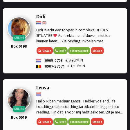
gesprek krijg je een healing door de trillingen van
mijn stem. Rouwverwerking, geen enkele vraag is me
vreemd. Ik werk met gidsen en de engelentherapie.
Didi
Ik kan ook de engelenkaarten voor je leggen. Liefs
Sofia
Didi is echt een topper in complexe LIEFDES
SITUATIES
Aantrekken en afduwen, niet los
ONLINE
kunnen laten.... Zielbinding. Invoelen met
Box 0198
geboortedatum en astrologie. Medium, Astrologe,
Chat
Bel
Fotoreading
Email
kaartleggen. Coach, Relatie Coach, Droomverklaring,
Paragnost, Toekomst, Heldervoelend,
€ 0,90/MIN
0909-0708
Helderwetend.
€ 1,50/MIN
0907-37071
Lensa
Hallo ik ben medium Lensa, Helder voelend, life
coaching,relatie coaching,tarotkaarten leggen,foto
ONLINE
reading. Fijn dat je voor mij hebt gekozen. Zit je met
Box 0019
vragen over welke situatie dan ook in jouw leven
Chat
Bel
Fotoreading
Email
help ik als jarenlange ervaren medium jou graag om
de juiste antwoorden te vinden.